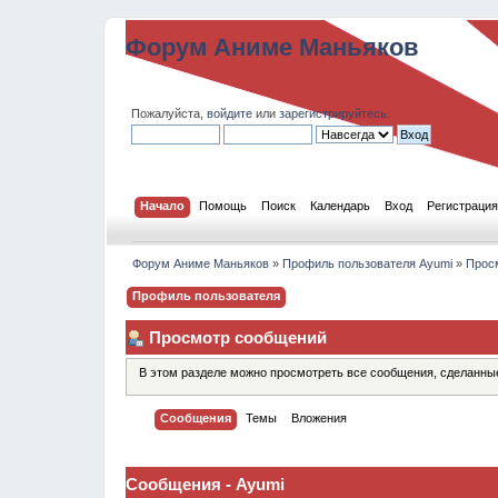
Форум Аниме Маньяков
Пожалуйста,
войдите
или
зарегистрируйтесь
.
Начало
Помощь
Поиск
Календарь
Вход
Регистрация
Форум Аниме Маньяков
»
Профиль пользователя Ayumi
»
Прос
Профиль пользователя
Просмотр сообщений
В этом разделе можно просмотреть все сообщения, сделанны
Сообщения
Темы
Вложения
Сообщения - Ayumi