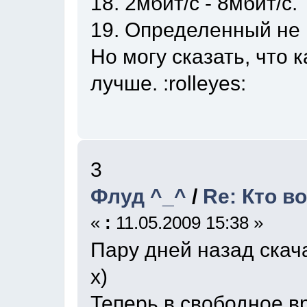
18. 2мбит/с - 8мбит/с.
19. Определенный не
Но могу сказать, что
лучше. :rolleyes:
3
Флуд ^_^
/
Re: Кто во
«
:
11.05.2009 15:38 »
Пару дней назад скач
х)
Теперь в свободное в