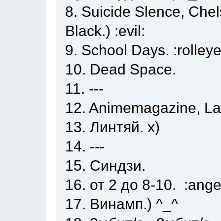
8. Suicide Slence, Che
Black.) :evil:
9. School Days. :rolleye
10. Dead Space.
11. ---
12. Animemagazine, Las
13. Линтяй. х)
14. ---
15. Синдзи.
16. от 2 до 8-10. :ange
17. Винамп.) ^_^