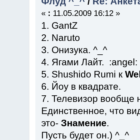
Флуд ^_^
/
Re: Анкет
«
:
11.05.2009 16:12 »
1. GantZ
2. Naruto
3. Онизука. ^_^
4. Ягами Лайт. :angel:
5. Shushido Rumi к
We
6. Йоу в квадрате.
7. Телевизор вообще н
Единственное, что ви
это-
Знамение
.
Пусть будет он.) ^_^