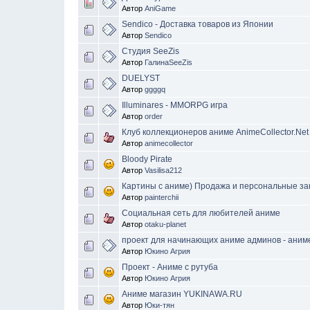
Автор
AniGame
Sendico - Доставка товаров из Японии
Автор
Sendico
Студия SeeZis
Автор
ГалинаSeeZis
DUELYST
Автор
ggggq
Illuminares - MMORPG игра
Автор
order
Клуб коллекционеров аниме AnimeCollector.Net
Автор
animecollector
Bloody Pirate
Автор
Vasilisa212
Картины с аниме) Продажа и персональные за
Автор
painterchii
Социальная сеть для любителей аниме
Автор
otaku-planet
проект для начинающих аниме админов - аним
Автор
Юкино Агрия
Проект - Аниме с рутуба
Автор
Юкино Агрия
Аниме магазин YUKINAWA.RU
Автор
Юки-тян