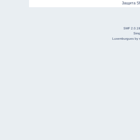
Защита S
SMF 2.0.1
Simp
Luxemburgues by r