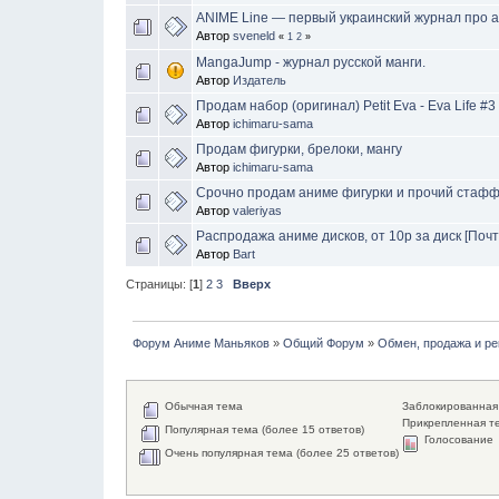
ANIME Line — первый украинский журнал про а
Автор
sveneld
«
1
2
»
MangaJump - журнал русской манги.
Автор
Издатель
Продам набор (оригинал) Petit Eva - Eva Life #3
Автор
ichimaru-sama
Продам фигурки, брелоки, мангу
Автор
ichimaru-sama
Срочно продам аниме фигурки и прочий стаф
Автор
valeriyas
Распродажа аниме дисков, от 10р за диск [Почт
Автор
Bart
Страницы: [
1
]
2
3
Вверх
Форум Аниме Маньяков
»
Общий Форум
»
Обмен, продажа и р
Обычная тема
Заблокированная
Прикрепленная т
Популярная тема (более 15 ответов)
Голосование
Очень популярная тема (более 25 ответов)