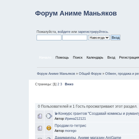
Форум Аниме Маньяков
Пожалуйста,
войдите
или
зарегистрируйтесь
.
Начало
Помощь
Поиск
Календарь
Вход
Регистрация
Форум Аниме Маньяков
»
Общий Форум
»
Обмен, продажа и р
Страницы: [
1
]
2
3
Вниз
Тема
/
Автор
0 Пользователей и 1 Гость просматривают этот раздел.
💫Конкурс грантов "Создавай комиксы и руманг
Автор
Ирина212121
Продам го-тетрис
Автор
morego
Дакимакуры. Аниме магазин AniGame