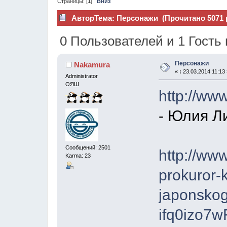
Страницы: [
1
]
Вниз
Автор
Тема: Персонажи (Прочитано 5071 
0 Пользователей и 1 Гость
Персонажи
Nakamura
«
:
23.03.2014 11:13 
Administrator
ОЯШ
http://ww
- Юлия Л
Сообщений: 2501
http://ww
Karma: 23
prokuror-
japonskog
ifq0izo7w