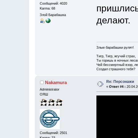
Сообщений: 4020
пришлись
Karma: 68
Злой Барабашка
делают.
Злые барабашки рулят!
Тигр, Тигр, жгучий страх,
Ты горишь в ночных леса
Чей бессмертный взор, лю
Создал страшного тебя?
Re: Персонажи
Nakamura
«
Ответ #4 :
20.04.2
Administrator
ОЯШ
Сообщений: 2501
Karma: 23