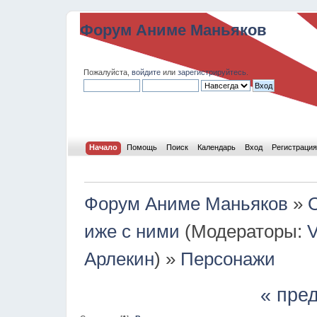
Форум Аниме Маньяков
Пожалуйста,
войдите
или
зарегистрируйтесь
.
Начало
Помощь
Поиск
Календарь
Вход
Регистрация
Форум Аниме Маньяков
»
иже с ними
(Модераторы:
V
Арлекин
) »
Персонажи
« пре