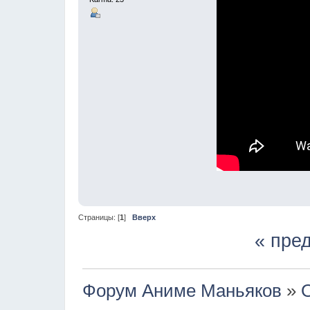
Страницы: [
1
]
Вверх
« пре
Форум Аниме Маньяков
»