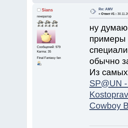
Re: AMV
Sians
«
Ответ #1 :
30.11.2
генератор
ну думаю
примеры 
специали
Сообщений: 979
Karma: 35
Final Fantasy fan
обычно за
Из самых
SP@UN -
Kostoprav
Cowboy B