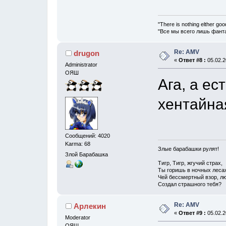
"There is nothing elther goo
"Все мы всего лишь фанта
Re: AMV
drugon
«
Ответ #8 :
05.02.2
Administrator
ОЯШ
Ага, а ес
хентайная
Сообщений: 4020
Karma: 68
Злые барабашки рулят!
Злой Барабашка
Тигр, Тигр, жгучий страх,
Ты горишь в ночных леса
Чей бессмертный взор, лю
Создал страшного тебя?
Re: AMV
Арлекин
«
Ответ #9 :
05.02.2
Moderator
ОЯШ