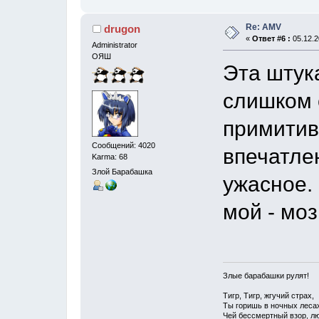
Re: AMV
drugon
«
Ответ #6 :
05.12.2
Administrator
ОЯШ
Эта штук
слишком с
примити
Сообщений: 4020
впечатле
Karma: 68
Злой Барабашка
ужасное. 
мой - мозг
Злые барабашки рулят!
Тигр, Тигр, жгучий страх,
Ты горишь в ночных леса
Чей бессмертный взор, лю