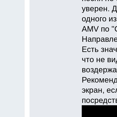
уверен. 
одного и
AMV по "
Направле
Есть зна
что не в
воздержа
Рекоменд
экран, ес
посредст