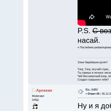
P.S.
С во
насай.
«
Последнее редактирован
Злые барабашки рулят!
Тигр, Тигр, жгучий страх,
Ты горишь в ночных леса
Чей бессмертный взор, лю
Создал страшного тебя?
Re: AMV
Арлекин
«
Ответ #5 :
05.12.2
Moderator
ОЯШ
Ну и я до