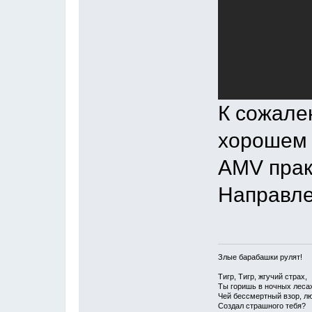
К сожале
хорошем 
AMV прак
Направле
Злые барабашки рулят!
Тигр, Тигр, жгучий страх,
Ты горишь в ночных леса
Чей бессмертный взор, лю
Создал страшного тебя?