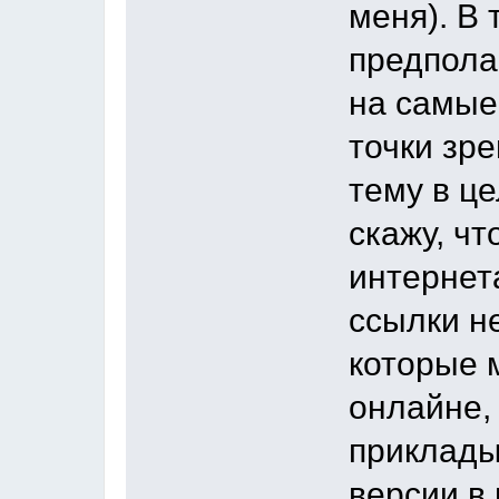
меня). В 
предпола
на самые
точки зре
тему в ц
скажу, чт
интернет
ссылки н
которые 
онлайне,
приклады
версии в