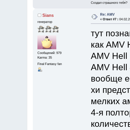
Создал страшного тебя?
Re: AMV
Sians
«
Ответ #7 :
04.02.2
генератор
тут позн
как AMV H
AMV Hell 
Сообщений: 979
Karma: 35
Final Fantasy fan
AMV Hell 
вообще ес
хи предс
мелких ам
4-я полто
количест