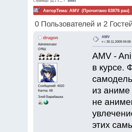
Страницы: [
1
]
2
3
...
7
Вниз
Автор
Тема: AMV (Прочитано 63876 раз)
0 Пользователей и 2 Госте
AMV
drugon
«
:
30.11.2009 04:06 
Administrator
ОЯШ
AMV - Ani
в курсе. 
самодель
Сообщений: 4020
из аниме 
Karma: 68
Злой Барабашка
не аниме
увлечени
этих сам