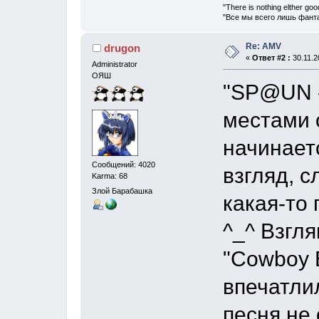
"There is nothing elther goo
"Все мы всего лишь фанта
Re: AMV
drugon
«
Ответ #2 :
30.11.2
Administrator
ОЯШ
"SP@UN -
местами 
начинаетс
Сообщений: 4020
взгляд, с
Karma: 68
Злой Барабашка
какая-то
^_^ Взгля
"Cowboy B
впечатлил
песня не