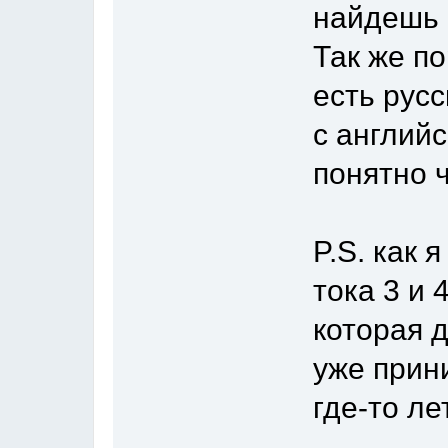
найдешь 
Так же п
есть русс
с англий
понятно 
P.S. как 
тока 3 и 
которая 
уже прин
где-то ле