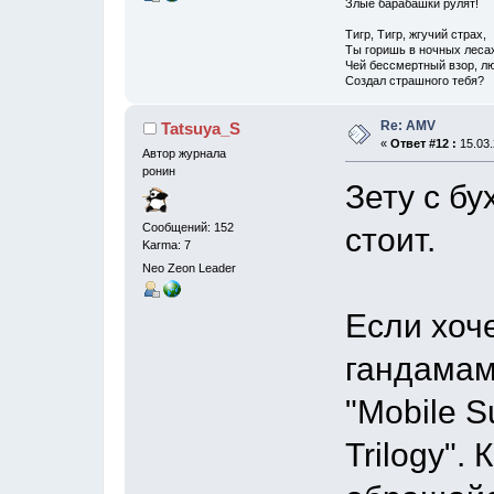
Злые барабашки рулят!
Тигр, Тигр, жгучий страх,
Ты горишь в ночных леса
Чей бессмертный взор, лю
Создал страшного тебя?
Re: AMV
Tatsuya_S
«
Ответ #12 :
15.03.
Автор журнала
ронин
Зету с б
Сообщений: 152
стоит.
Karma: 7
Neo Zeon Leader
Если хоч
гандамам
"Mobile S
Trilogy".