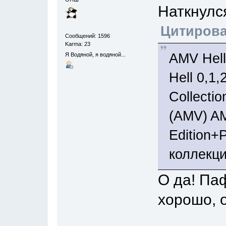
Наткнулс
Цитиров
Сообщений: 1596
Karma: 23
AMV Hell
Я Водяной, я водяной...
Hell 0,1,
Collectio
(AMV) AM
Edition+
коллекци
О да! Па
хорошо, 