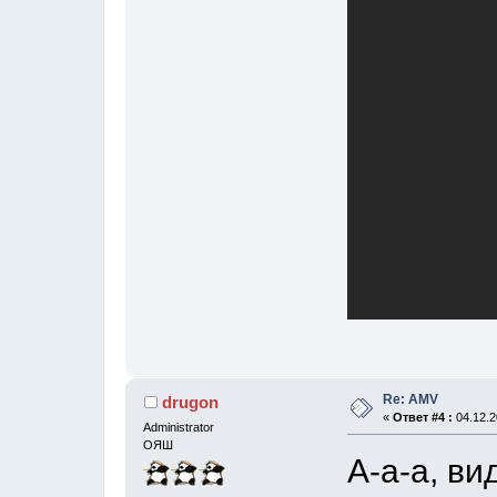
Re: AMV
drugon
«
Ответ #4 :
04.12.2
Administrator
ОЯШ
А-а-а, ви