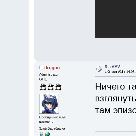
Re: AMV
drugon
«
Ответ #11 :
14.03.
Administrator
ОЯШ
Ничего т
взглянуть
там эпизо
Сообщений: 4020
Karma: 68
Злой Барабашка