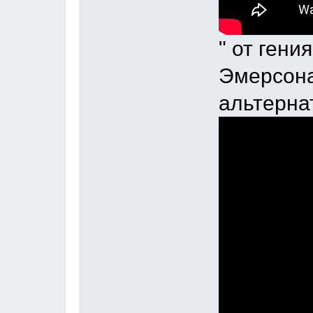
" от ген
Эмерсона
альтерна