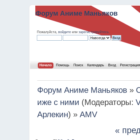
Форум Аниме Маньяков
Пожалуйста,
войдите
или
зарегистрируйтесь
.
Начало
Помощь
Поиск
Календарь
Вход
Регистрация
Форум Аниме Маньяков
»
иже с ними
(Модераторы:
V
Арлекин
) »
AMV
« пре