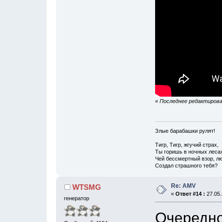
«
Последнее редактирован
Злые барабашки рулят!
Тигр, Тигр, жгучий страх,
Ты горишь в ночных леса
Чей бессмертный взор, лю
Создал страшного тебя?
Re: AMV
WTSMG
«
Ответ #14 :
27.05.
генератор
Очередно