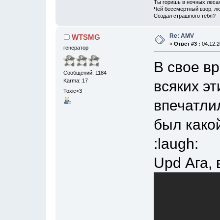
Ты горишь в ночных леса
Чей бессмертный взор, лю
Создал страшного тебя?
Re: AMV
WTSMG
«
Ответ #3 :
04.12.2
генератор
В свое в
Сообщений: 1184
Karma: 17
всяких эт
Toxic<3
впечатли
был какой
:laugh:
Upd Ага, 