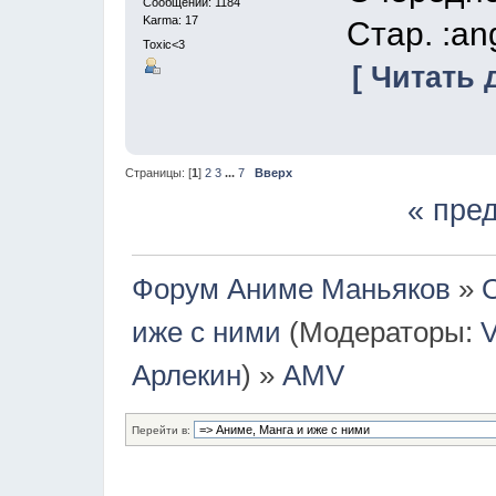
Сообщений: 1184
Karma: 17
Стар. :an
Toxic<3
[ Читать 
Страницы: [
1
]
2
3
...
7
Вверх
« пре
Форум Аниме Маньяков
»
иже с ними
(Модераторы:
V
Арлекин
) »
AMV
Перейти в: