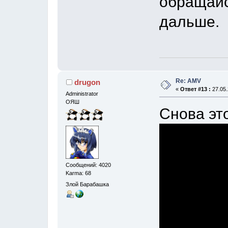
обращайс
дальше.
Re: AMV
drugon
«
Ответ #13 :
27.05.
Administrator
ОЯШ
Снова это
Сообщений: 4020
Karma: 68
Злой Барабашка